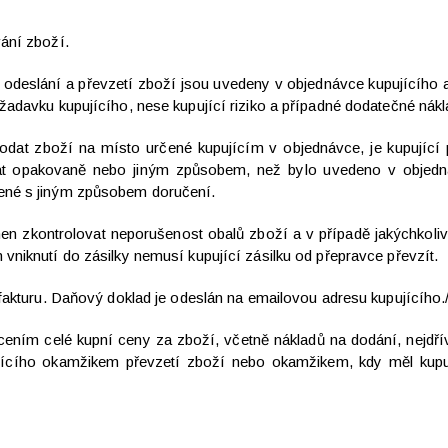
ání zboží.
 odeslání a převzetí zboží jsou uvedeny v objednávce kupujícího 
žadavku kupujícího, nese kupující riziko a případné dodatečné ná
dodat zboží na místo určené kupujícím v objednávce, je kupující p
t opakovaně nebo jiným způsobem, než bylo uvedeno v objednáv
ené s jiným způsobem doručení.
inen zkontrolovat neporušenost obalů zboží a v případě jakýchkoli
niknutí do zásilky nemusí kupující zásilku od přepravce převzít.
fakturu. Daňový doklad je odeslán na emailovou adresu kupujícího
acením celé kupní ceny za zboží, včetně nákladů na dodání, nejd
jícího okamžikem převzetí zboží nebo okamžikem, kdy měl kupuj