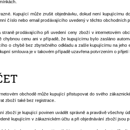
mínkách.
vazné. Kupující může zrušit objednávku, dokud není kupujícímu d
fonní číslo nebo email prodávajícího uvedený v těchto obchodních
a straně prodávajícího při uvedení ceny zboží v internetovém ob
ě chybnou cenu ani v případě, že kupujícímu bylo zasláno autom
ícího o chybě bez zbytečného odkladu a zašle kupujícímu na je
kupní smlouva je v takovém případě uzavřena potvrzením o přijetí
ČET
ternetovém obchodě může kupující přistupovat do svého zákaznic
t zboží také bez registrace.
ání zboží je kupující povinen uvádět správně a pravdivě všechny úd
uvedené kupujícím v zákaznickém účtu a při objednávání zboží jsou