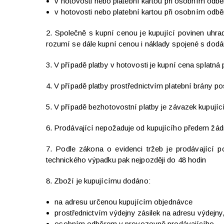
v hotovosti nebo platební kartou při osobním odb
v hotovosti nebo platební kartou při osobním odbě
2. Společně s kupní cenou je kupující povinen uhra
rozumí se dále kupní cenou i náklady spojené s dod
3. V případě platby v hotovosti je kupní cena splatná
4. V případě platby prostřednictvím platební brány p
5. V případě bezhotovostní platby je závazek kupují
6. Prodávající nepožaduje od kupujícího předem žád
7. Podle zákona o evidenci tržeb je prodávající p
technického výpadku pak nejpozději do 48 hodin
8. Zboží je kupujícímu dodáno:
na adresu určenou kupujícím objednávce
prostřednictvím výdejny zásilek na adresu výdejny, 
osobním odběrem v provozovně prodávajícího