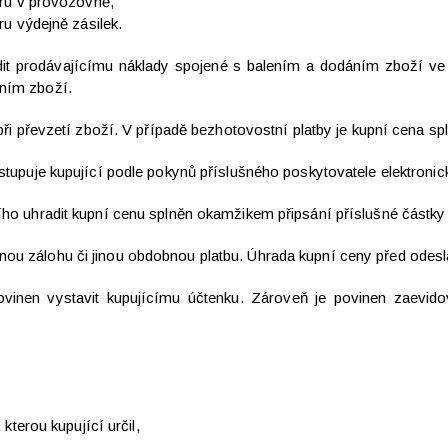
ěru v provozovně,
ru výdejně zásilek.
dit prodávajícímu náklady spojené s balením a dodáním zboží ve 
áním zboží.
 při převzetí zboží. V případě bezhotovostní platby je kupní cena 
ostupuje kupující podle pokynů příslušného poskytovatele elektronic
cího uhradit kupní cenu splněn okamžikem připsání příslušné částky
nou zálohu či jinou obdobnou platbu. Úhrada kupní ceny před odes
ovinen vystavit kupujícímu účtenku. Zároveň je povinen zaevidov
kterou kupující určil,