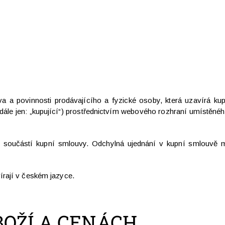
 a povinnosti prodávajícího a fyzické osoby, která uzavírá ku
i (dále jen: „kupující“) prostřednictvím webového rozhraní umístěn
 součástí kupní smlouvy. Odchylná ujednání v kupní smlouvě m
rají v českém jazyce.
BOŽÍ A CENÁCH