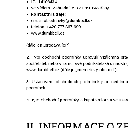
IČ:
14106434
se sídlem:
Zahradní 393
41761 Bystřany
kontaktní údaje:
email: objednavky@dumbbell.cz
telefon:
+420 777 867 999
www.dumbbell.cz
(dále jen „prodávající“)
2. Tyto obchodní podmínky upravují vzájemná práva
spotřebitel, nebo v rámci své podnikatelské činnost
www.dumbbell.cz (dále je „internetový obchod“).
3. Ustanovení obchodních podmínek jsou nedílnou
podmínek.
4. Tyto obchodní podmínky a kupní smlouva se uzaví
II.
INFORMACE O Z