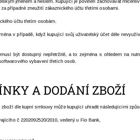
telským jménem a heslem. Kupující je povinen zachovávat mlčenlivo
za případné zneužití zákaznického účtu třetími osobami.
ického účtu třetím osobám.
jména v případě, když kupující svůj uživatelský účet déle nevyužív
nemusí být dostupný nepřetržitě, a to zejména s ohledem na n
softwarového vybavení třetích osob.
NKY A DODÁNÍ ZBOŽÍ
 zboží dle kupní smlouvy může kupující uhradit následujícími způs
ajícího č 2202092520/2010, vedený u Fio Bank,