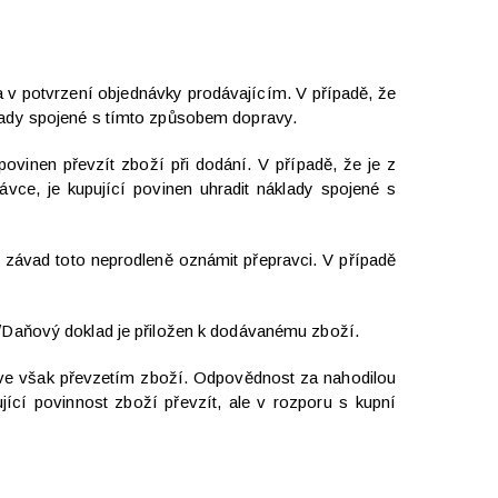
a v potvrzení objednávky prodávajícím. V případě, že
klady spojené s tímto způsobem dopravy.
ovinen převzít zboží při dodání. V případě, že je z
ce, je kupující povinen uhradit náklady spojené s
v závad toto neprodleně oznámit přepravci. V případě
./Daňový doklad je přiložen k dodávanému zboží.
říve však převzetím zboží. Odpovědnost za nahodilou
ící povinnost zboží převzít, ale v rozporu s kupní