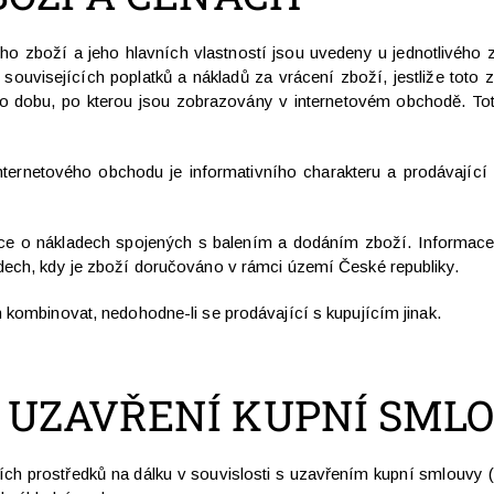
ého zboží a jeho hlavních vlastností jsou uvedeny u jednotlivého
souvisejících poplatků a nákladů za vrácení zboží, jestliže tot
 po dobu, po kterou jsou zobrazovány v internetovém obchodě. To
nternetového obchodu je informativního charakteru a prodávající
ace o nákladech spojených s balením a dodáním zboží. Informac
dech, kdy je zboží doručováno v rámci území České republiky.
 kombinovat, nedohodne-li se prodávající s kupujícím jinak.
 UZAVŘENÍ KUPNÍ SML
ích prostředků na dálku v souvislosti s uzavřením kupní smlouvy (n