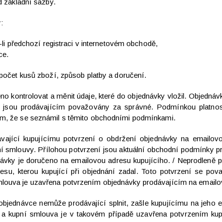
d základní sazby.
:
li předchozí registraci v internetovém obchodě,
ace.
 počet kusů zboží, způsob platby a doručení.
 kontrolovat a měnit údaje, které do objednávky vložil. Objednávku
e jsou prodávajícím považovány za správné. Podmínkou platnost
om, že se seznámil s těmito obchodními podmínkami.
ající kupujícímu potvrzení o obdržení objednávky na emailovou
í smlouvy. Přílohou potvrzení jsou aktuální obchodní podmínky pr
ávky je doručeno na emailovou adresu kupujícího. / Neprodleně 
su, kterou kupující při objednání zadal. Toto potvrzení se pov
mlouva je uzavřena potvrzením objednávky prodávajícím na emailo
 objednávce nemůže prodávající splnit, zašle kupujícímu na je
 kupní smlouva je v takovém případě uzavřena potvrzením kupuj