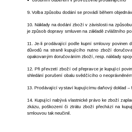
9.
Volba způsobu dodání se provádí během objednáv
10. Náklady na dodání zboží v závislosti na způsobu
je způsob dopravy smluven na základě zvláštního po
11. Je-li prodávající podle kupní smlouvy povinen 
důvodů na straně kupujícího nutno zboží doručova
opakovaným doručováním zboží, resp. náklady spoj
12. Při převzetí zboží od přepravce je kupující pov
shledání porušení obalu svědčícího o neoprávněném v
13. Prodávající vystaví kupujícímu daňový doklad – 
14. Kupující nabývá vlastnické právo ke zboží zapl
zkázu, poškození či ztrátu zboží přechází na kupu
smlouvou tak neučinil.