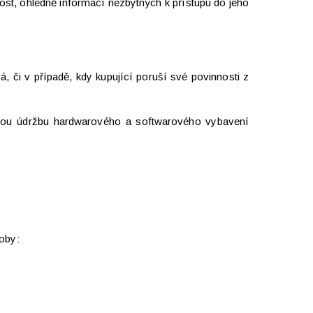
st, ohledně informací nezbytných k přístupu do jeho
á, či v případě, kdy kupující poruší své povinnosti z
utnou údržbu hardwarového a softwarového vybavení
oby: