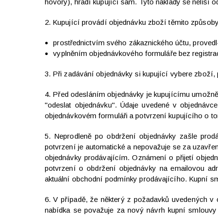
hovory), hradí kupující sám. Tyto náklady se neliší o
2. Kupující provádí objednávku zboží těmito způsoby
prostřednictvím svého zákaznického účtu, provedl-
vyplněním objednávkového formuláře bez registr
3. Při zadávání objednávky si kupující vybere zboží,
4. Před odesláním objednávky je kupujícímu umožněno
"odeslat objednávku". Údaje uvedené v objednávc
objednávkovém formuláři a potvrzení kupujícího o t
5. Neprodleně po obdržení objednávky zašle prodáv
potvrzení je automatické a nepovažuje se za uzavřen
objednávky prodávajícím. Oznámení o přijetí objedn
potvrzení o obdržení objednávky na emailovou adre
aktuální obchodní podmínky prodávajícího. Kupní s
6. V případě, že některý z požadavků uvedených v
nabídka se považuje za nový návrh kupní smlouvy a