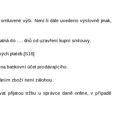
smluvené výši. Není-li dále uvedeno výslovně jinak,
splatná do …. dnů od uzavření kupní smlouvy.
kých plateb.[S16]
 na bankovní účet prodávajícího.
láním zboží není zálohou.
at přijatou tržbu u správce daně online, v případě