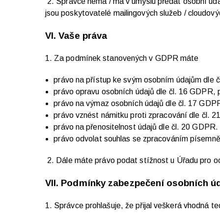
2. Správce nemá / má v úmyslu předat osobní úda
jsou poskytovatelé mailingových služeb / cloudov
VI.
Vaše práva
1. Za podmínek stanovených v GDPR máte
právo na přístup ke svým osobním údajům dle 
právo opravu osobních údajů dle čl. 16 GDPR,
právo na výmaz osobních údajů dle čl. 17 GDP
právo vznést námitku proti zpracování dle čl. 
právo na přenositelnost údajů dle čl. 20 GDPR.
právo odvolat souhlas se zpracováním písemně 
2. Dále máte právo podat stížnost u Úřadu pro o
VII.
Podmínky zabezpečení osobních ú
1. Správce prohlašuje, že přijal veškerá vhodná t