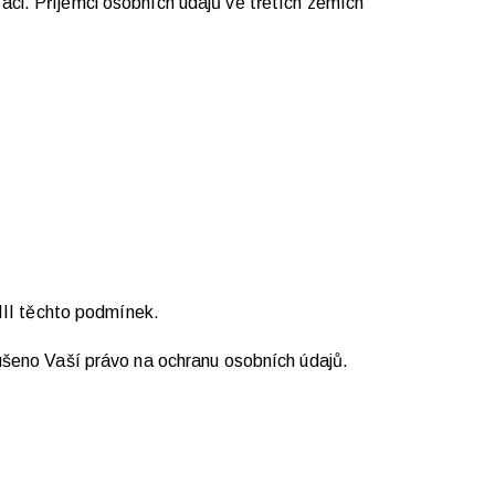
ci. Příjemci osobních údajů ve třetích zemích
III těchto podmínek.
ušeno Vaší právo na ochranu osobních údajů.