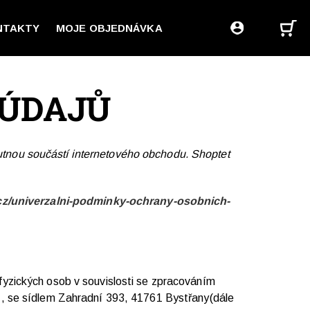
NTAKTY
MOJE OBJEDNÁVKA
 ÚDAJŮ
tnou součástí internetového obchodu. Shoptet
.cz/univerzalni-podminky-ochrany-osobnich-
yzických osob v souvislosti se zpracováním
1,
se sídlem Zahradní 393, 41761 Bystřany(dále