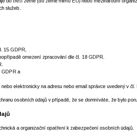
je do třetí země (do země mimo EU) nebo mezinárodní organiza
ých služeb.
čl. 15 GDPR,
 popřípadě omezení zpracování dle čl. 18 GDPR.
R.
21 GDPR a
nebo elektronicky na adresu nebo email správce uvedený v čl. 
chranu osobních údajů v případě, že se domníváte, že bylo por
dajů
echnická a organizační opatření k zabezpečení osobních údajů.