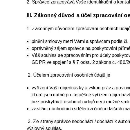
2. Správce zpracovává Vaše identifikační a kontak
III.
Zákonný důvod a účel zpracování o
1. Zákonným důvodem zpracování osobních údajů
plnění smlouvy mezi Vámi a správcem podle čl.
oprávněný zájem správce na poskytování příméh
Váš souhlas se zpracováním pro účely poskytová
GDPR ve spojení s § 7 odst. 2 zákona č. 480/20
2. Účelem zpracování osobních údajů je
vyřízení Vaší objednávky a výkon práv a povinn
které jsou nutné pro úspěšné vyřízení objednáv
bez poskytnutí osobních údajů není možné smlouv
zasílání obchodních sdělení a činění dalších ma
3. Ze strany správce nedochází / dochází k auto
výslovný souhlas.