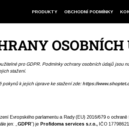
PRODUKTY
OBCHODNÍ PODMÍNKY
KO
HRANY OSOBNÍCH
oužitelné pro GDPR. Podmínky ochrany osobních údajů jsou nu
jich stažení.
pokynů k jejich úprave ke stažení zde:
https://www.shoptet
řízení Evropského parlamentu a Rady (EU) 2016/679 o ochraně f
le jen: „
GDPR
”) je
Profidoma services s.r.o.,
IČO
1779862