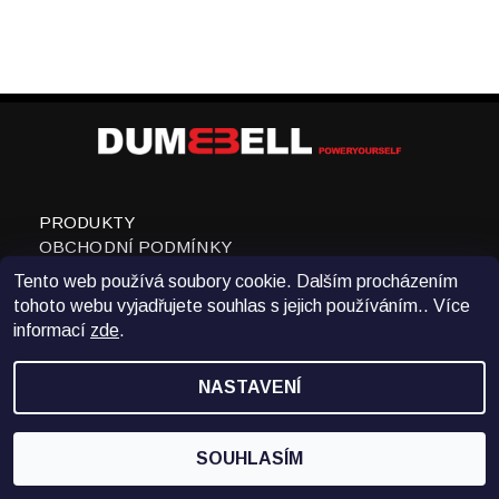
PRODUKTY
OBCHODNÍ PODMÍNKY
KONTAKTY
Tento web používá soubory cookie. Dalším procházením
WWW.DUMBBELL.CZ
tohoto webu vyjadřujete souhlas s jejich používáním.. Více
NÁVOD NA POUŽITÍ
informací
zde
.
VRÁCENÍ ZBOŽÍ
NASTAVENÍ
SOUHLASÍM