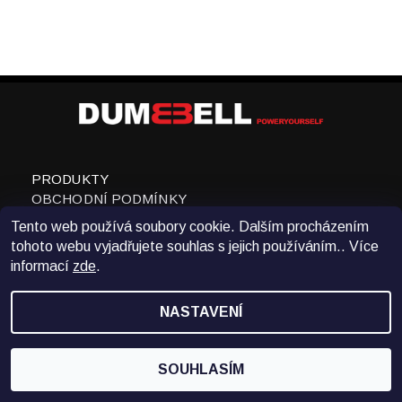
PRODUKTY
OBCHODNÍ PODMÍNKY
KONTAKTY
Tento web používá soubory cookie. Dalším procházením
WWW.DUMBBELL.CZ
tohoto webu vyjadřujete souhlas s jejich používáním.. Více
NÁVOD NA POUŽITÍ
informací
zde
.
VRÁCENÍ ZBOŽÍ
NASTAVENÍ
SOUHLASÍM