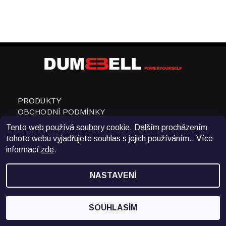
PRODUKTY
OBCHODNÍ PODMÍNKY
KONTAKTY
Tento web používá soubory cookie. Dalším procházením
WWW.DUMBBELL.CZ
tohoto webu vyjadřujete souhlas s jejich používáním.. Více
NÁVOD NA POUŽITÍ
informací
zde
.
VRÁCENÍ ZBOŽÍ
NASTAVENÍ
SOUHLASÍM